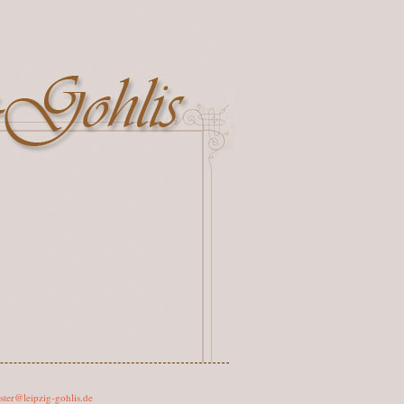
ter@leipzig-gohlis.de